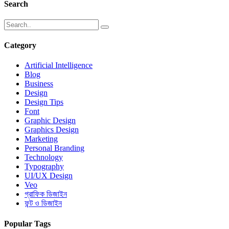
Search
Category
Artificial Intelligence
Blog
Business
Design
Design Tips
Font
Graphic Design
Graphics Design
Marketing
Personal Branding
Technology
Typography
UI/UX Design
Veo
গ্রাফিক ডিজাইন
ফন্ট ও ডিজাইন
Popular Tags