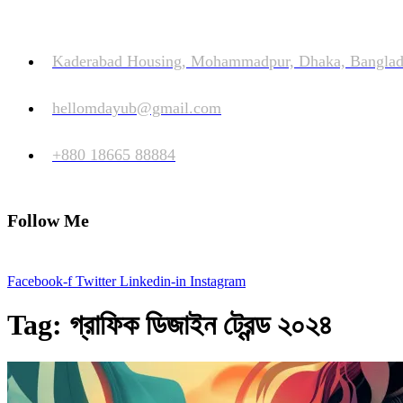
Kaderabad Housing, Mohammadpur, Dhaka, Banglad
hellomdayub@gmail.com
+880 18665 88884
Follow Me
Facebook-f
Twitter
Linkedin-in
Instagram
Tag: গ্রাফিক ডিজাইন ট্রেন্ড ২০২৪