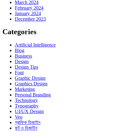
March 2024
February 2024
January 2024
December 2023
Categories
Artificial Intelligence
Blog
Business
Design
Design Tips
Font
Graphic Design
Graphics Design
Marketing
Personal Branding
Technology
Typography
UI/UX Design
Veo
গ্রাফিক ডিজাইন
ফন্ট ও ডিজাইন